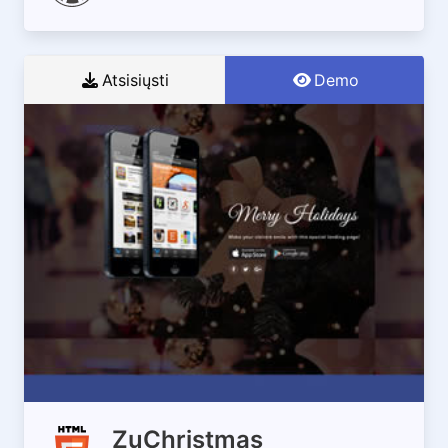
Atsisiųsti
Demo
ZuChristmas