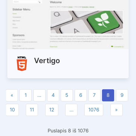
Vertigo
«
1
…
4
5
6
7
8
9
10
11
12
…
1076
»
Puslapis 8 iš 1076