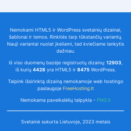
Nemokami HTML5 ir WordPress svetainių dizainai,
šablonai ir temos. Rinkitės tarp tūkstančių variantų.
Nauji variantai nuolat įkeliami, tad kviečiame lankytis
dažniau.
Iš viso duomenų bazėje registruotų dizainų:
12903
,
iš kurių
4428
yra HTML5 ir
8475
WordPress.
Talpink išsirinktą dizainą nemokamoje web hostingo
paslaugoje
FreeHosting.lt
Nemokama paveikslėlių talpykla -
PNG.lt
Svetainė sukurta Lietuvoje, 2023 metais