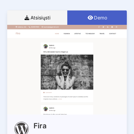
Atsisiųsti
Demo
Fira