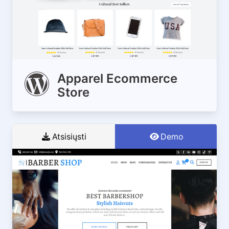
Apparel Ecommerce
Store
Atsisiųsti
Demo