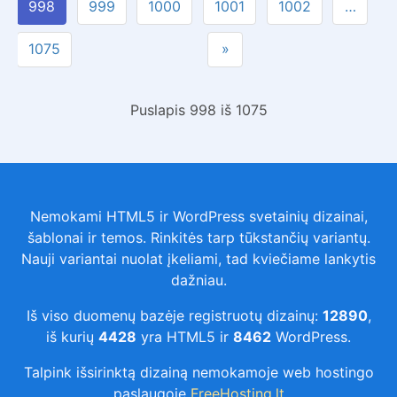
998
999
1000
1001
1002
…
1075
»
Puslapis 998 iš 1075
Nemokami HTML5 ir WordPress svetainių dizainai,
šablonai ir temos. Rinkitės tarp tūkstančių variantų.
Nauji variantai nuolat įkeliami, tad kviečiame lankytis
dažniau.
Iš viso duomenų bazėje registruotų dizainų:
12890
,
iš kurių
4428
yra HTML5 ir
8462
WordPress.
Talpink išsirinktą dizainą nemokamoje web hostingo
paslaugoje
FreeHosting.lt