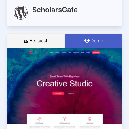
ScholarsGate
Atsisiųsti
Demo