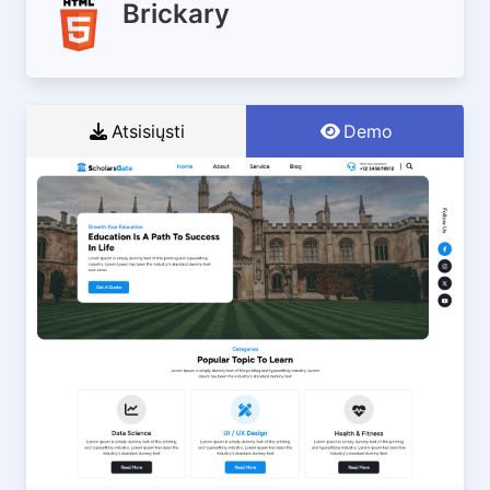
Brickary
Atsisiųsti
Demo